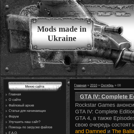
Mods made in
Ukraine
Главная
»
2010
»
Октябрь
»
08
Меню сайта
Главная
GTA IV: Complete E
О сайте
Rockstar Games анонс
Файловый архив
GTA IV: Complete Edit
Статьи для начинающих
Форум
GTA 4, а также Episodes
Улучшить наш сайт?
свою очередь состоят 
Помощь по загрузке файлов
and Damned
и
The Ball
F.A.Q.