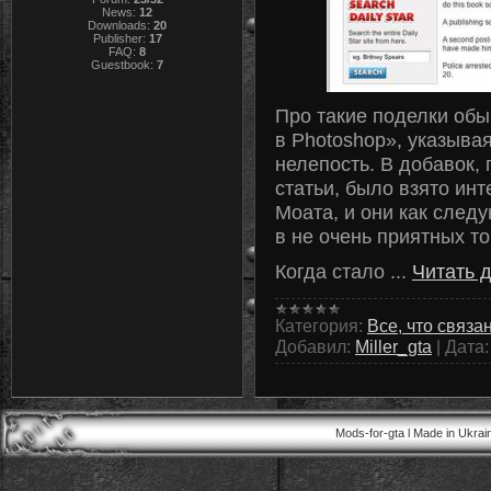
News:
12
Downloads:
20
Publisher:
17
FAQ:
8
Guestbook:
7
Про такие поделки обы
в Photoshop», указыва
нелепость. В добавок, 
статьи, было взято ин
Моата, и они как след
в не очень приятных то
Когда стало
...
Читать 
Категория:
Все, что связа
Добавил:
Miller_gta
|
Дата:
Mods-for-gta l Made in Ukra