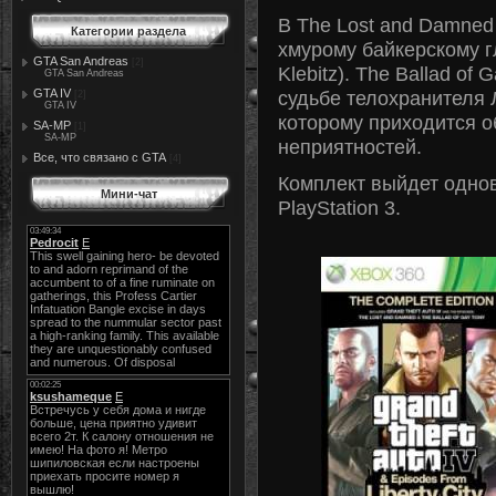
В The Lost and Damned
Категории раздела
хмурому байкерскому 
GTA San Andreas
[2]
Klebitz). The Ballad of
GTA San Andreas
GTA IV
судьбе телохранителя Л
[2]
GTA IV
которому приходится о
SA-MP
[1]
SA-MP
неприятностей.
Все, что связано с GTA
[4]
Комплект выйдет однов
Мини-чат
PlayStation 3.