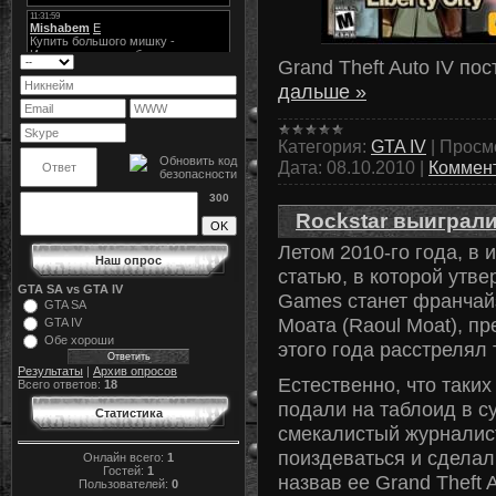
Grand Theft Auto IV по
дальше »
Категория:
GTA IV
|
Просм
Дата:
08.10.2010
|
Коммент
300
Rockstar выиграли
Летом 2010-го года, в 
Наш опрос
статью, в которой утве
GTA SA vs GTA IV
Games станет франчай
GTA SA
Моата (Raoul Moat), пр
GTA IV
Обе хороши
этого года расстрелял 
Результаты
|
Архив опросов
Естественно, что таких
Всего ответов:
18
подали на таблоид в с
Статистика
смекалистый журналис
поиздеваться и сделал
Онлайн всего:
1
Гостей:
1
назвав ее Grand Theft A
Пользователей:
0