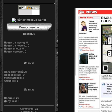
Пользователи
Всего:
29
Новых за месяц: 0
Новых за неделю: 0
Новых вчера: 0
Новых сегодня: 0
Из них:
Пользователей 25
Проверенных: 0
Модераторов: 2
Админов: 1
Из них:
Парней: 26
Девушек: 3
Comments:
15
Forum:
23/32